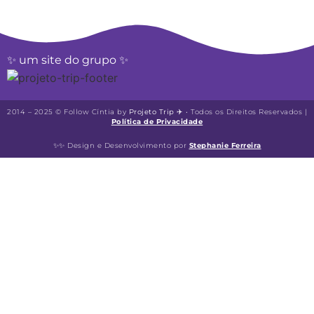
✨ um site do grupo ✨
2014 – 2025 © Follow Cíntia by
Projeto Trip
✈️ • Todos os Direitos Reservados |
Política de Privacidade
✨✨ Design e Desenvolvimento por
Stephanie Ferreira